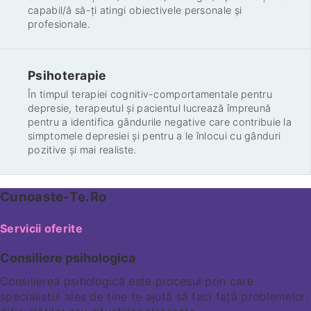
capabil/ă să-ți atingi obiectivele personale și
profesionale.
Psihoterapie
În timpul terapiei cognitiv-comportamentale pentru
depresie, terapeutul și pacientul lucrează împreună
pentru a identifica gândurile negative care contribuie la
simptomele depresiei și pentru a le înlocui cu gânduri
pozitive și mai realiste.
Cunoaste-Te.Ro
Servicii oferite
Consiliere psihologica
Consilierea psihologică este procesul prin care
specialistul ales de tine te ajută să faci față problemelor,