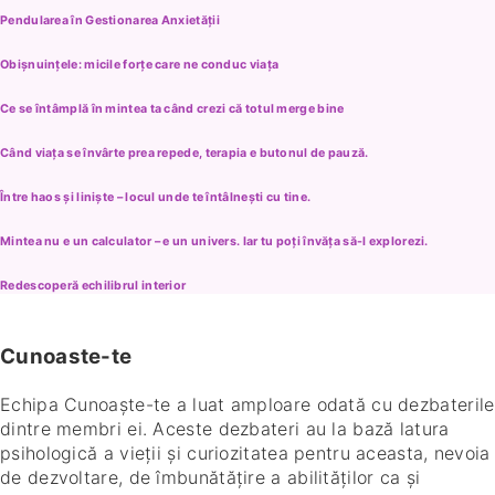
Pendularea în Gestionarea Anxietății
Obișnuințele: micile forțe care ne conduc viața
Ce se întâmplă în mintea ta când crezi că totul merge bine
Când viața se învârte prea repede, terapia e butonul de pauză.
Între haos și liniște – locul unde te întâlnești cu tine.
Mintea nu e un calculator – e un univers. Iar tu poți învăța să-l explorezi.
Redescoperă echilibrul interior
Cunoaste-te
Echipa Cunoaște-te a luat amploare odată cu dezbaterile
dintre membri ei. Aceste dezbateri au la bază latura
psihologică a vieții și curiozitatea pentru aceasta, nevoia
de dezvoltare, de îmbunătățire a abilităților ca și