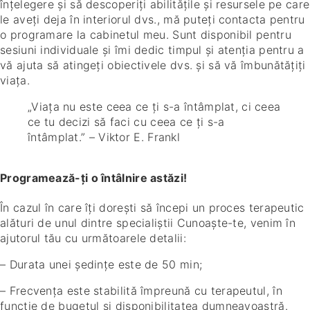
înțelegere și să descoperiți abilitățile și resursele pe care
le aveți deja în interiorul dvs., mă puteți contacta pentru
o programare la cabinetul meu. Sunt disponibil pentru
sesiuni individuale și îmi dedic timpul și atenția pentru a
vă ajuta să atingeți obiectivele dvs. și să vă îmbunătățiți
viața.
„Viața nu este ceea ce ți s-a întâmplat, ci ceea
ce tu decizi să faci cu ceea ce ți s-a
întâmplat.” – Viktor E. Frankl
Programează-ți o întâlnire astăzi!
În cazul în care îți dorești să începi un proces terapeutic
alături de unul dintre specialiștii Cunoaște-te, venim în
ajutorul tău cu următoarele detalii:
– Durata unei ședințe este de 50 min;
– Frecvența este stabilită împreună cu terapeutul, în
funcție de bugetul și disponibilitatea dumneavoastră.