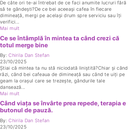
De câte ori te-ai întrebat de ce faci anumite lucruri fără
să te gândești?De ce bei aceeași cafea în fiecare
dimineață, mergi pe același drum spre serviciu sau îți
verifici...
Mai mult
Ce se întâmplă în mintea ta când crezi că
totul merge bine
By:
Chirila Dan Stefan
23/10/2025
Știai că mintea ta nu stă niciodată liniștită?Chiar și când
râzi, când bei cafeaua de dimineață sau când te uiți pe
geam la orașul care se trezește, gândurile tale
dansează...
Mai mult
Când viața se învârte prea repede, terapia e
butonul de pauză.
By:
Chirila Dan Stefan
23/10/2025