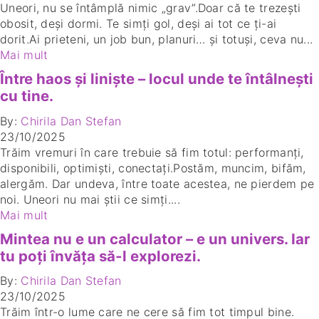
Uneori, nu se întâmplă nimic „grav”.Doar că te trezești
obosit, deși dormi. Te simți gol, deși ai tot ce ți-ai
dorit.Ai prieteni, un job bun, planuri… și totuși, ceva nu...
Mai mult
Între haos și liniște – locul unde te întâlnești
cu tine.
By:
Chirila Dan Stefan
23/10/2025
Trăim vremuri în care trebuie să fim totul: performanți,
disponibili, optimiști, conectați.Postăm, muncim, bifăm,
alergăm. Dar undeva, între toate acestea, ne pierdem pe
noi. Uneori nu mai știi ce simți....
Mai mult
Mintea nu e un calculator – e un univers. Iar
tu poți învăța să-l explorezi.
By:
Chirila Dan Stefan
23/10/2025
Trăim într-o lume care ne cere să fim tot timpul bine.